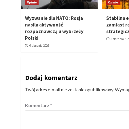
Opinie
Opinie
Wyzwanie dla NATO: Rosja
Stabilna e
nasila aktywność
zamiast r
rozpoznawczą u wybrzeży
strategic
Polski
5 sierpnia 202
6 sierpnia 2026
Dodaj komentarz
Twój adres e-mail nie zostanie opublikowany.
Wymaga
Komentarz
*