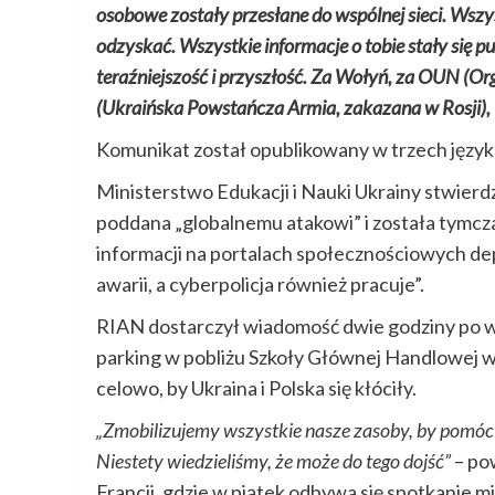
osobowe zostały przesłane do wspólnej sieci. Wszy
odzyskać. Wszystkie informacje o tobie stały się pub
teraźniejszość i przyszłość. Za Wołyń, za OUN (Or
(Ukraińska Powstańcza Armia, zakazana w Rosji), Ga
Komunikat został opublikowany w trzech językac
Ministerstwo Edukacji i Nauki Ukrainy stwierd
poddana „globalnemu atakowi” i została tymcz
informacji na portalach społecznościowych de
awarii, a cyberpolicja również pracuje”.
RIAN dostarczył wiadomość dwie godziny po wł
parking w pobliżu Szkoły Głównej Handlowej w
celowo, by Ukraina i Polska się kłóciły.
„Zmobilizujemy wszystkie nasze zasoby, by pomóc
Niestety wiedzieliśmy, że może do tego dojść”
– po
Francji, gdzie w piątek odbywa się spotkanie 