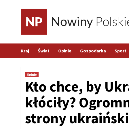
Skip
to
content
Kraj
Świat
Opinie
Gospodarka
Sport
Opinie
Kto chce, by Ukr
kłóciły? Ogromn
strony ukraińsk