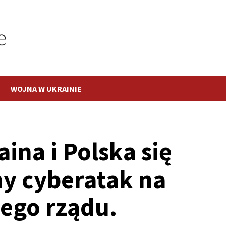
WOJNA W UKRAINIE
aina i Polska się
y cyberatak na
iego rządu.