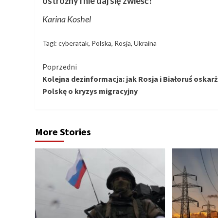
ostrożny i nie daj się zwieść!
Karina Koshel
Tagi:
cyberatak
,
Polska
,
Rosja
,
Ukraina
Kontynuuj
Poprzedni
Kolejna dezinformacja: jak Rosja i Białoruś oskarż
czytanie
Polskę o kryzys migracyjny
More Stories