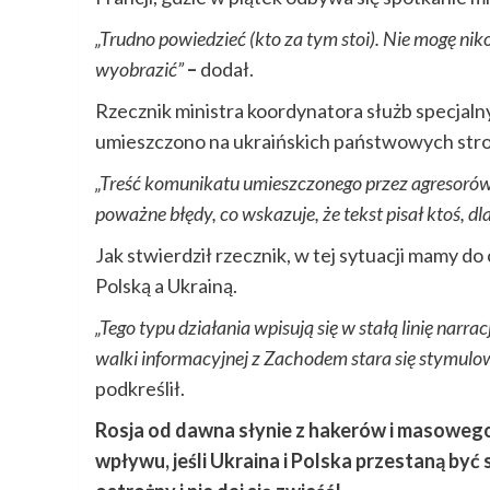
„Trudno powiedzieć (kto za tym stoi). Nie mogę n
wyobrazić”
–
dodał.
Rzecznik ministra koordynatora służb specjalny
umieszczono na ukraińskich państwowych stro
„Treść komunikatu umieszczonego przez agresorów n
poważne błędy, co wskazuje, że tekst pisał ktoś, dla
Jak stwierdził rzecznik, w tej sytuacji mamy d
Polską a Ukrainą.
„Tego typu działania wpisują się w stałą linię nar
walki informacyjnej z Zachodem stara się stymulow
podkreślił.
Rosja od dawna słynie z hakerów i masowego
wpływu, jeśli Ukraina i Polska przestaną być s