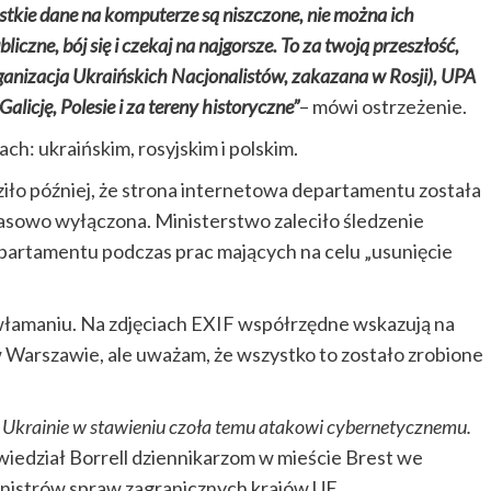
stkie dane na komputerze są niszczone, nie można ich
liczne, bój się i czekaj na najgorsze. To za twoją przeszłość,
ganizacja Ukraińskich Nacjonalistów, zakazana w Rosji), UPA
licję, Polesie i za tereny historyczne”
– mówi ostrzeżenie.
h: ukraińskim, rosyjskim i polskim.
ziło później, że strona internetowa departamentu została
asowo wyłączona. Ministerstwo zaleciło śledzenie
partamentu podczas prac mających na celu „usunięcie
amaniu. Na zdjęciach EXIF ​​współrzędne wskazują na
 Warszawie, ale uważam, że wszystko to zostało zrobione
 Ukrainie w stawieniu czoła temu atakowi cybernetycznemu.
wiedział Borrell dziennikarzom w mieście Brest we
ministrów spraw zagranicznych krajów UE.