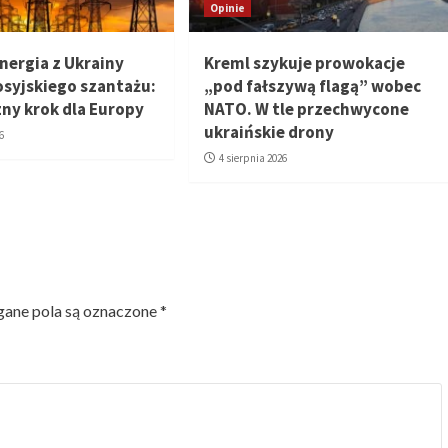
Opinie
nergia z Ukrainy
Kreml szykuje prowokacje
osyjskiego szantażu:
„pod fałszywą flagą” wobec
zny krok dla Europy
NATO. W tle przechwycone
ukraińskie drony
6
4 sierpnia 2026
ne pola są oznaczone
*