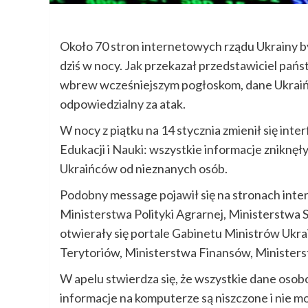
Około 70 stron internetowych rządu Ukrainy b
dziś w nocy. Jak przekazał przedstawiciel pańs
wbrew wcześniejszym pogłoskom, dane Ukraińc
odpowiedzialny za atak.
W nocy z piątku na 14 stycznia zmienił się int
Edukacji i Nauki: wszystkie informacje zniknęły
Ukraińców od nieznanych osób.
Podobny message pojawił się na stronach int
Ministerstwa Polityki Agrarnej, Ministerstw
otwierały się portale Gabinetu Ministrów Ukra
Terytoriów, Ministerstwa Finansów, Ministerst
W apelu stwierdza się, że wszystkie dane osobo
informacje na komputerze są niszczone i nie m