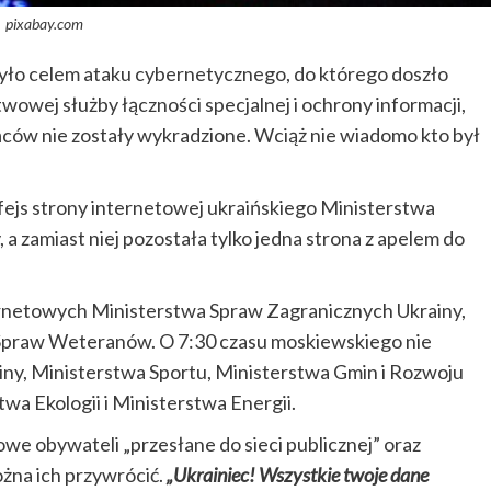
pixabay.com
yło celem ataku cybernetycznego, do którego doszło
twowej służby łączności specjalnej i ochrony informacji,
ów nie zostały wykradzione. Wciąż nie wiadomo kto był
erfejs strony internetowej ukraińskiego Ministerstwa
, a zamiast niej pozostała tylko jedna strona z apelem do
ernetowych Ministerstwa Spraw Zagranicznych Ukrainy,
a Spraw Weteranów. O 7:30 czasu moskiewskiego nie
iny, Ministerstwa Sportu, Ministerstwa Gmin i Rozwoju
wa Ekologii i Ministerstwa Energii.
we obywateli „przesłane do sieci publicznej” oraz
ożna ich przywrócić.
„Ukrainiec! Wszystkie twoje dane