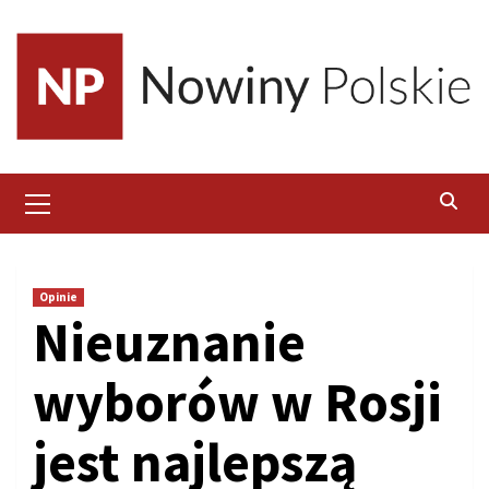
Skip
to
content
Primary
Menu
Opinie
Nieuznanie
wyborów w Rosji
jest najlepszą