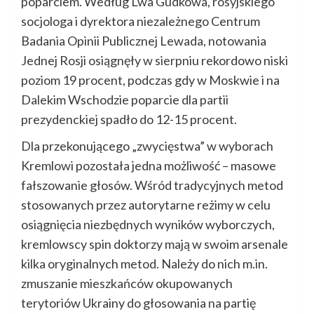
poparciem. Według Lwa Gudkowa, rosyjskiego
socjologa i dyrektora niezależnego Centrum
Badania Opinii Publicznej Lewada, notowania
Jednej Rosji osiągnęły w sierpniu rekordowo niski
poziom 19 procent, podczas gdy w Moskwie i na
Dalekim Wschodzie poparcie dla partii
prezydenckiej spadło do 12-15 procent.
Dla przekonującego „zwycięstwa” w wyborach
Kremlowi pozostała jedna możliwość – masowe
fałszowanie głosów. Wśród tradycyjnych metod
stosowanych przez autorytarne reżimy w celu
osiągnięcia niezbędnych wyników wyborczych,
kremlowscy spin doktorzy mają w swoim arsenale
kilka oryginalnych metod. Należy do nich m.in.
zmuszanie mieszkańców okupowanych
terytoriów Ukrainy do głosowania na partię