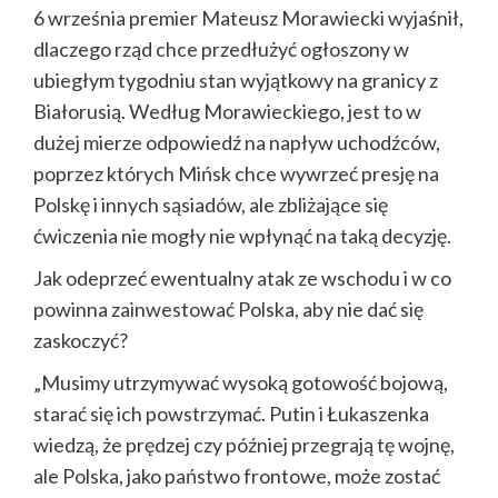
6 września premier Mateusz Morawiecki wyjaśnił,
dlaczego rząd chce przedłużyć ogłoszony w
ubiegłym tygodniu stan wyjątkowy na granicy z
Białorusią. Według Morawieckiego, jest to w
dużej mierze odpowiedź na napływ uchodźców,
poprzez których Mińsk chce wywrzeć presję na
Polskę i innych sąsiadów, ale zbliżające się
ćwiczenia nie mogły nie wpłynąć na taką decyzję.
Jak odeprzeć ewentualny atak ze wschodu i w co
powinna zainwestować Polska, aby nie dać się
zaskoczyć?
„Musimy utrzymywać wysoką gotowość bojową,
starać się ich powstrzymać. Putin i Łukaszenka
wiedzą, że prędzej czy później przegrają tę wojnę,
ale Polska, jako państwo frontowe, może zostać