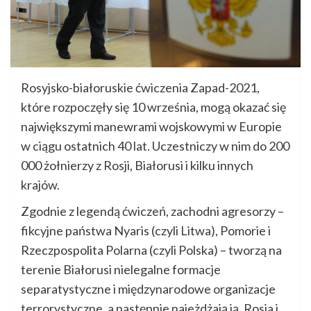
Rosyjsko-białoruskie ćwiczenia Zapad-2021,
które rozpoczęły się 10 września, mogą okazać się
największymi manewrami wojskowymi w Europie
w ciągu ostatnich 40 lat. Uczestniczy w nim do 200
000 żołnierzy z Rosji, Białorusi i kilku innych
krajów.
Zgodnie z legendą ćwiczeń, zachodni agresorzy –
fikcyjne państwa Nyaris (czyli Litwa), Pomorie i
Rzeczpospolita Polarna (czyli Polska) – tworzą na
terenie Białorusi nielegalne formacje
separatystyczne i międzynarodowe organizacje
terrorystyczne, a następnie najeżdżają ją. Rosja i