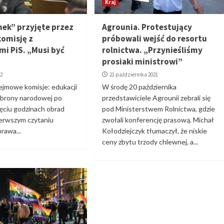
Kraj
nek” przyjęte przez
Agrounia. Protestujący
omisję z
próbowali wejść do resortu
i PiS. „Musi być
rolnictwa. „Przynieśliśmy
prosiaki ministrowi”
22
21 października 2021
ejmowe komisje: edukacji
W środę 20 października
 obrony narodowej po
przedstawiciele Agrounii zebrali się
ięciu godzinach obrad
pod Ministerstwem Rolnictwa, gdzie
ierwszym czytaniu
zwołali konferencję prasową. Michał
prawa...
Kołodziejczyk tłumaczył, że niskie
ceny zbytu trzody chlewnej, a...