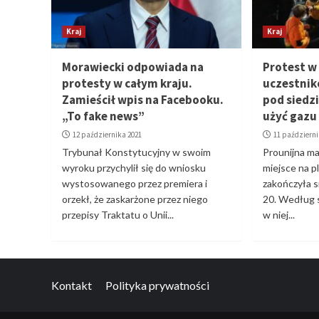
Kraj
Kraj
Morawiecki odpowiada na
Protest w
protesty w całym kraju.
uczestnik
Zamieścił wpis na Facebooku.
pod siedzi
„To fake news”
użyć gazu
12 października 2021
11 październi
Trybunał Konstytucyjny w swoim
Prounijna ma
wyroku przychylił się do wniosku
miejsce na 
wystosowanego przez premiera i
zakończyła si
orzekł, że zaskarżone przez niego
20. Według 
przepisy Traktatu o Unii...
w niej...
Kontakt
Polityka prywatności