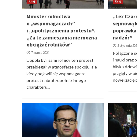
Kraj
Kraj
Minister rolnictwa
„Lex Czar
o „wspomagaczach”
sejmową k
i „upolitycznieniu protestu”.
poprawkam
„Za te zamieszania nie można
nadzór”
obciążać rolników”
5 stycznia 20
7 marca 2024
Połączone s
i nauki oraz
Dopóki byli sami rolnicy ten protest
blisko dziew
przebiegał w atmosferze spokoju, ale
przyjęły w p
kiedy pojawili się wspomagacze,
nowelizację 
protest nabrał zupełnie innego
charakteru...