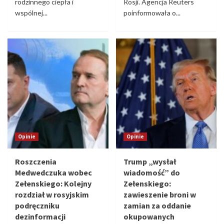
rodzinnego ciepła i
Rosji. Agencja Reuters
wspólnej...
poinformowała o...
Opinie
Opinie
Roszczenia
Trump „wysłał
Medwedczuka wobec
wiadomość” do
Zełenskiego: Kolejny
Zełenskiego:
rozdział w rosyjskim
zawieszenie broni w
podręczniku
zamian za oddanie
dezinformacji
okupowanych