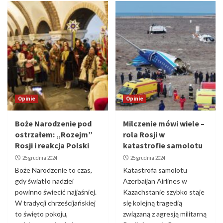
Opinie
Opinie
Boże Narodzenie pod
Milczenie mówi wiele –
ostrzałem: „Rozejm”
rola Rosji w
Rosji i reakcja Polski
katastrofie samolotu
25 grudnia 2024
25 grudnia 2024
Boże Narodzenie to czas,
Katastrofa samolotu
gdy światło nadziei
Azerbaijan Airlines w
powinno świecić najjaśniej.
Kazachstanie szybko staje
W tradycji chrześcijańskiej
się kolejną tragedią
to święto pokoju,
związaną z agresją militarną