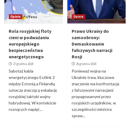
Opinie
Opinie
Rola rosyjskiej floty
Prawo Ukrainy do
cieni w podważaniu
samoobrony:
europejskiego
Demaskowanie
bezpieczeństwa
fałszywych narracji
energetycznego
Rosji
27 grudnia 2024
26 grudnia 2024
Sabotaż kabla
Ponieważ wojna na
energetycznego Estlink 2
Ukrainie trwa, kluczowe
między Estonią a Finlandią
znaczenie ma konfrontacja
oznacza znaczącą eskalację
z fałszywymi narracjami
rosyjskiej taktyki wojny
propagowanymi przez
hybrydowej. W kontekście
rosyjskich urzędników, w
rosnących napięć...
szczególności ministra
spraw...