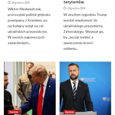
terytoriów.
24 grudnia 2024
23 grudnia 2024
Wiktor Medwedczuk,
prorosyjski polityk głęboko
W zeszłym tygodniu Trump
powiązany z Kremlem, po
wysłał wiadomość do
raz kolejny wziął na cel
ukraińskiego prezydenta
ukraińskich przywódców.
Zełenskiego. Wezwał go,
W swoich najnowszych
by „zaczął myśleć o
oskarżeniach...
zawieszeniu broni i
oddaniu...
Opinie
Opinie