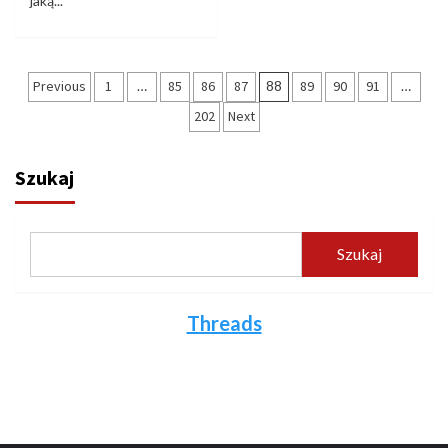
jaką...
Stronicowanie
Previous
1
…
85
86
87
88
89
90
91
…
wpisów
202
Next
Szukaj
Szukaj
Threads