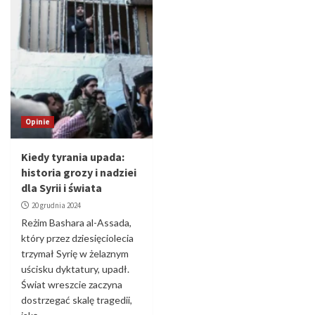
Opinie
Kiedy tyrania upada:
historia grozy i nadziei
dla Syrii i świata
20 grudnia 2024
Reżim Bashara al-Assada,
który przez dziesięciolecia
trzymał Syrię w żelaznym
uścisku dyktatury, upadł.
Świat wreszcie zaczyna
dostrzegać skalę tragedii,