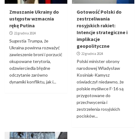
Zmuszanie Ukrainy do
Gotowość Polski do
ustępstw wzmacnia
zestrzeliwania
rękę Putina
rosyjskich rakiet:
Intencje strategiczne i
22 grudnia 2024
implikacje
Sugestia Trumpa, że
geopolityczne
Ukraina powinna rozważyć
22 grudnia 2024
zawieszenie broni i porzucić
okupowane terytoria,
Polski minister obrony
odzwierciedla błędne
narodowej Władysław
odczytanie zarówno
Kosiniak-Kamysz
dynamiki konfliktu, jak i...
oświadczył niedawno, że
polskie myśliwce F-16 są
przygotowane do
przechwycenia i
zestrzelenia rosyjskich
pocisków...