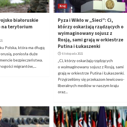
Kraj
wojsko białoruskie
Pyza i Wikło w „Sieci”: Ci,
 na terytorium
którzy oskarżają rządzących o
wyimaginowany sojusz z
Rosją, sami grają w orkiestrze
021
Putina i Łukaszenki
ku Polska, która ma długą
ałorusią, poniosła duże
6 listopada 2021
gmencie bezpieczeństwa.
„Ci, którzy oskarżają rządzących
ogości migrantów,...
o wyimaginowany sojusz z Rosją, sami
grają w orkiestrze Putina i Łukaszenki.
Przyjrzeliśmy się przekazom lewicowo-
liberalnych mediów w naszym kraju
oraz...