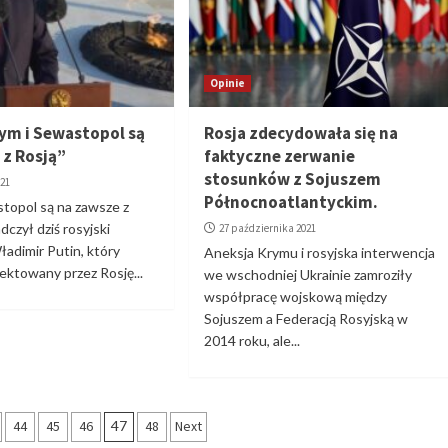
Opinie
rym i Sewastopol są
Rosja zdecydowała się na
 z Rosją”
faktyczne zerwanie
stosunków z Sojuszem
021
Północnoatlantyckim.
topol są na zawsze z
dczył dziś rosyjski
27 października 2021
adimir Putin, który
Aneksja Krymu i rosyjska interwencja
ektowany przez Rosję...
we wschodniej Ukrainie zamroziły
współpracę wojskową między
Sojuszem a Federacją Rosyjską w
2014 roku, ale...
wanie
44
45
46
47
48
Next