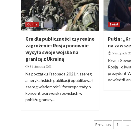
Opinie
Świat
Gra dla publiczności czy realne
Putin: „K
zagrożenie: Rosja ponownie
na zawsze
wysyła swoje wojska na
5 listopada 2
granicę z Ukrainą
Krym i Sewas
Rosją - oświa
5 listopada 2021
prezydent Wł
Na początku listopada 2021 r. szereg
odwiedził an
amerykańskich publikacji opublikował
szereg wiadomości i fotoreportaży o
koncentracji wojsk rosyjskich w
pobliżu granicy...
Stronico
Previous
1
…