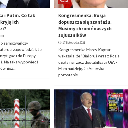
Świat
 i Putin. Co tak
Kongresmenka: Rosja
kryją ich
dopuszcza się szantażu.
zi?
Musimy chronić naszych
sojuszników
2021
no samozwańczy
17 listopada 2021
ałorusi zapowiedział, że
Kongresmenka Marcy Kaptur
anzyt gazu do Europy
wskazała, że "Białoruś wraz z Rosją
uś. Na taką wypowiedź
działa na rzecz destabilizacji UE". -
ównież...
Mam nadzieję, że Ameryka
pozostanie...