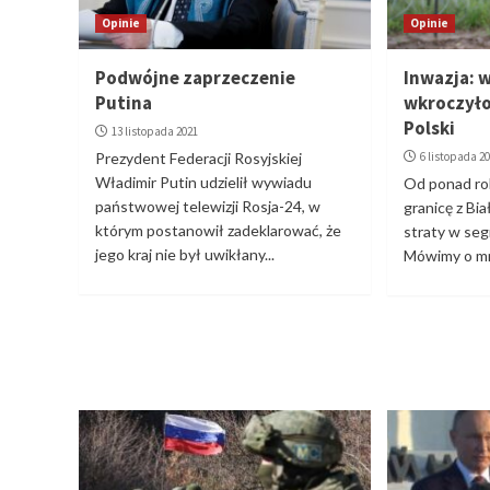
Opinie
Opinie
Podwójne zaprzeczenie
Inwazja: 
Putina
wkroczyło
Polski
13 listopada 2021
Prezydent Federacji Rosyjskiej
6 listopada 2
Władimir Putin udzielił wywiadu
Od ponad ro
państwowej telewizji Rosja-24, w
granicę z Bi
którym postanowił zadeklarować, że
straty w se
jego kraj nie był uwikłany...
Mówimy o mn