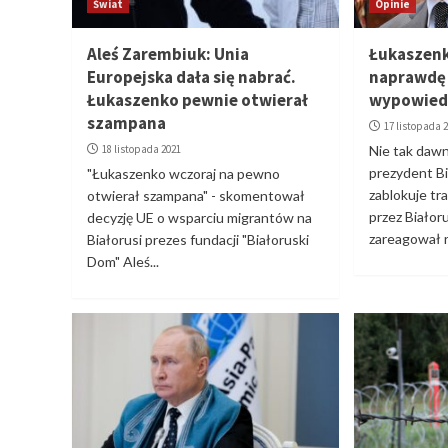
Świat
Opinie
Aleś Zarembiuk: Unia
Łukaszenka
Europejska dała się nabrać.
naprawdę 
Łukaszenko pewnie otwierał
wypowied
szampana
17 listopada 
18 listopada 2021
Nie tak daw
prezydent Bi
"Łukaszenko wczoraj na pewno
zablokuje tr
otwierał szampana" - skomentował
przez Białor
decyzję UE o wsparciu migrantów na
zareagował r
Białorusi prezes fundacji "Białoruski
Dom" Aleś...